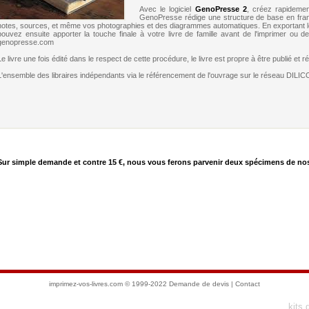
Avec le logiciel
GenoPresse 2
, créez rapidement
GenoPresse rédige une structure de base en fran
notes, sources, et même vos photographies et des diagrammes automatiques. En exportant le t
pouvez ensuite apporter la touche finale à votre livre de famille avant de l'imprimer ou d
genopresse.com
Le livre une fois édité dans le respect de cette procédure, le livre est propre à être publié et 
L'ensemble des libraires indépendants via le référencement de l'ouvrage sur le réseau DILICOM,
ur simple demande et contre 15 €, nous vous ferons parvenir deux spécimens de nos
imprimez-vos-livres.com
© 1999-2022
Demande de devis
|
Contact
kits 