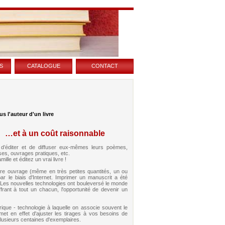
s
catalogue
contact
s l'auteur d'un livre
…et à un coût raisonnable
t d’éditer et de diffuser eux-mêmes leurs poèmes,
èses, ouvrages pratiques, etc.
lle et éditez un vrai livre !
otre ouvrage (même en très petites quantités, un ou
r le biais d'Internet. Imprimer un manuscrit a été
. Les nouvelles technologies ont bouleversé le monde
ffrant à tout un chacun, l'opportunité de devenir un
rique - technologie à laquelle on associe souvent le
rmet en effet d'ajuster les tirages à vos besoins de
plusieurs centaines d'exemplaires.