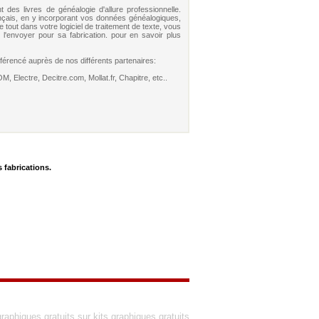
 des livres de généalogie d'allure professionnelle.
çais, en y incorporant vos données généalogiques,
out dans votre logiciel de traitement de texte, vous
e l'envoyer pour sa fabrication. pour en savoir plus
référencé auprès de nos différents partenaires:
 Electre, Decitre.com, Mollat.fr, Chapitre, etc..
 fabrications.
graphiques gratuits
sur
kits graphiques gratuits