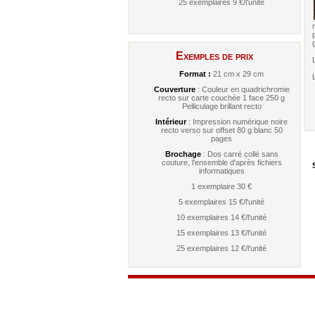
25 exemplaires 9 €/l'unité
Exemples de prix
Format :
21 cm x 29 cm
Couverture
: Couleur en quadrichromie
recto sur carte couchée 1 face 250 g
Pelliculage brillant recto
Intérieur
: Impression numérique noire
recto verso sur offset 80 g blanc 50
pages
Brochage
: Dos carré collé sans
couture, l'ensemble d'après fichiers
S
informatiques
1 exemplaire 30 €
5 exemplaires 15 €/l'unité
10 exemplaires 14 €/l'unité
15 exemplaires 13 €/l'unité
25 exemplaires 12 €/l'unité