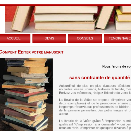
accueil
devis
conseils
temoignage
C
omment Editer votre manuscrit
Nous ferons de vou
sans contrainte de quantité
Aujourd’hui, de plus en plus d’auteurs déciden
nouvelles, essais, romans, histoires de famille, th
Ecrivez vos mémoires, rédigez l’histoire de votre fami
La librairie de la Voûte se propose d'imprimer v
deux exemplaires) et de le promouvoir ensuite pa
longtemps réservé aux professionnels de l'édition
de l'imprimerie permettant des petits tirages et o
auteur.
La librairie de la Voûte grâce à l'impression numé
qualificatif "d'impression à la demande" – qui pe
diffusion réels, d'imprimer de quelques dizaines à 