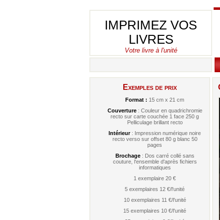
IMPRIMEZ VOS
LIVRES
Votre livre à l'unité
Exemples de prix
Format :
15 cm x 21 cm
Couverture
: Couleur en quadrichromie
recto sur carte couchée 1 face 250 g
Pelliculage brillant recto
Intérieur
: Impression numérique noire
recto verso sur offset 80 g blanc 50
pages
Brochage
: Dos carré collé sans
couture, l'ensemble d'après fichiers
informatiques
1 exemplaire 20 €
5 exemplaires 12 €/l'unité
10 exemplaires 11 €/l'unité
15 exemplaires 10 €/l'unité